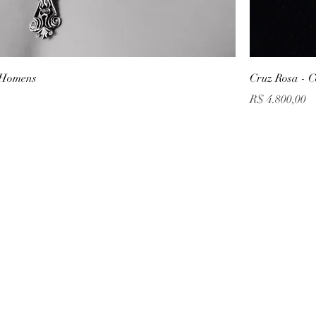
s Homens
Cruz Rosa - 
Preço
R$ 4.800,00