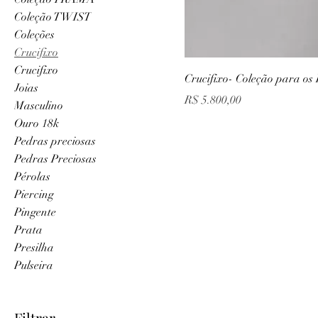
Coleção TWIST
Coleções
Crucifixo
Crucifixo
Crucifixo- Coleção para o
Joias
Preço
R$ 5.800,00
Masculino
Ouro 18k
Pedras preciosas
Pedras Preciosas
Pérolas
Piercing
Pingente
Prata
Presilha
Pulseira
Filtrar