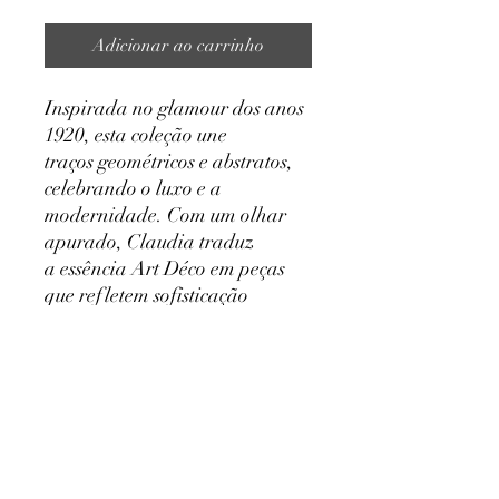
Adicionar ao carrinho
Inspirada no glamour dos anos
1920, esta coleção une
traços geométricos e abstratos,
celebrando o luxo e a
modernidade. Com um olhar
apurado, Claudia traduz
a essência Art Déco em peças
que refletem sofisticação
e dialogam com a mulher
contemporânea.