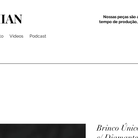
IAN
Nossas peças são a
tempo de produção, 
to
Vídeos
Podcast
Brinco Úni
c/ Diamant