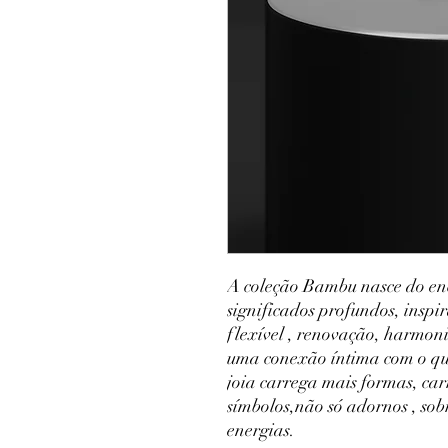
A coleção Bambu nasce do enc
significados profundos, insp
flexível , renovação, harmon
uma conexão íntima com o que
joia carrega mais formas, carr
símbolos,não só adornos , sobr
energias.