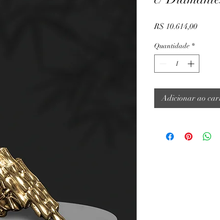
Preço
R$ 10.614,00
Quantidade
*
Adicionar ao car