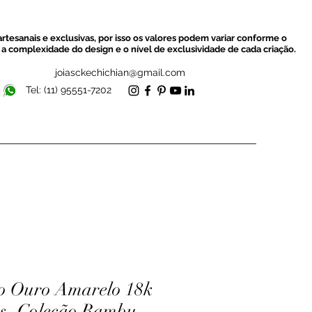
rtesanais e exclusivas, por isso os valores podem variar conforme o
a complexidade do design e o nível de exclusividade de cada criação.
joiasckechichian@gmail.com
Tel: (11) 95551-7202
co Ouro Amarelo 18k
es- Coleção Bambu