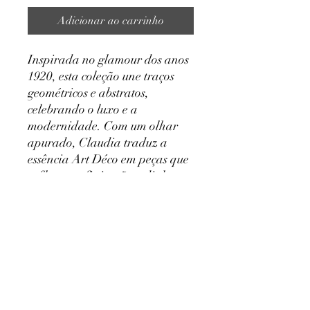
Adicionar ao carrinho
Inspirada no glamour dos anos
1920, esta coleção une traços
geométricos e abstratos,
celebrando o luxo e a
modernidade. Com um olhar
apurado, Claudia traduz a
essência Art Déco em peças que
refletem sofisticação e dialogam
com a mulher contemporânea.