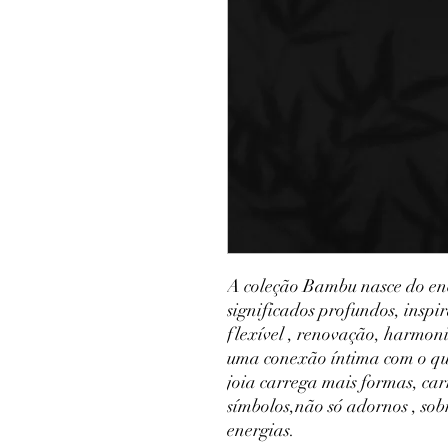
A coleção Bambu nasce do enc
significados profundos, insp
flexível , renovação, harmon
uma conexão íntima com o que
joia carrega mais formas, carr
símbolos,não só adornos , sobr
energias.