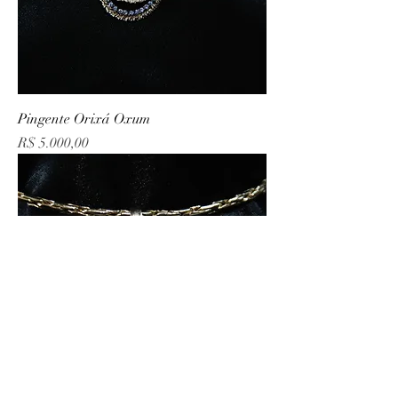
Pingente Orixá Oxum
Preço
R$ 5.000,00