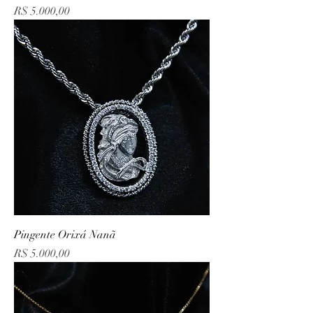
Preço
R$ 5.000,00
Pingente Orixá Nanã
Preço
R$ 5.000,00