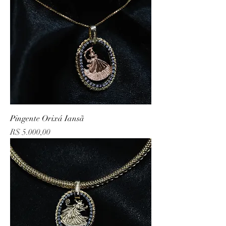
Pingente Orixá Iansã
Preço
R$ 5.000,00