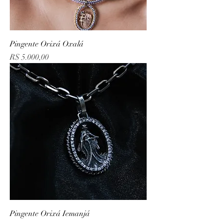
Pingente Orixá Oxalá
Preço
R$ 5.000,00
Pingente Orixá Iemanjá